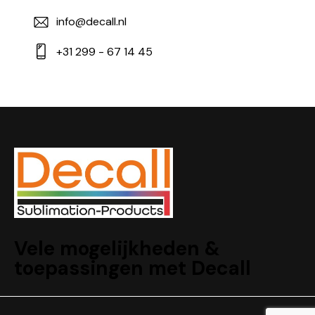
info@decall.nl
+31 299 - 67 14 45
Vele mogelijkheden &
toepassingen met Decall