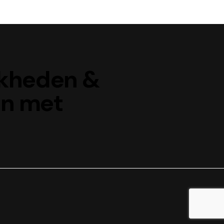
jkheden &
en met