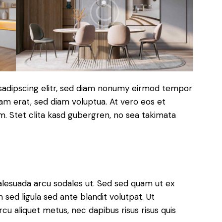
sadipscing elitr, sed diam nonumy eirmod tempor
yam erat, sed diam voluptua. At vero eos et
. Stet clita kasd gubergren, no sea takimata
alesuada arcu sodales ut. Sed sed quam ut ex
ed ligula sed ante blandit volutpat. Ut
rcu aliquet metus, nec dapibus risus risus quis