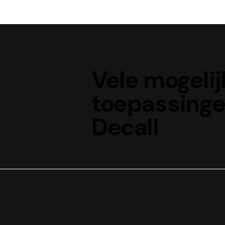
Vele mogeli
toepassing
Decall