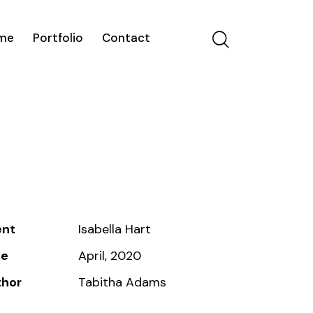
me
Portfolio
Contact
ent
Isabella Hart
te
April, 2020
thor
Tabitha Adams