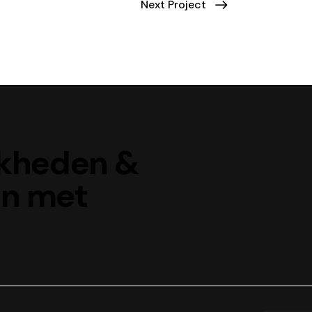
Next Project
jkheden &
en met