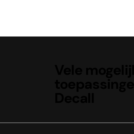
Vele mogeli
toepassing
Decall