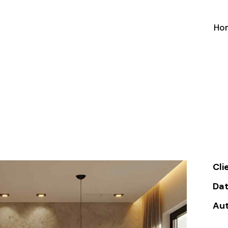
Ho
Cli
Da
Au